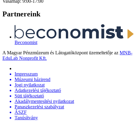
Vasárnap: 9:00-17:00
Partnereink
Beconomist
A Magyar Pénzmúzeum és Látogatóközpont üzemeltetője az
MNB-
EduLab Nonprofit Kft.
Impresszum
Múzeumi házirend
Jogi nyilatkozat
Adatkezelési tájékoztató
Süti tájékoztató
Akadálymentesítési nyilatkozat
Panaszkezelési szabályzat
ÁSZF
Tanúsítvány