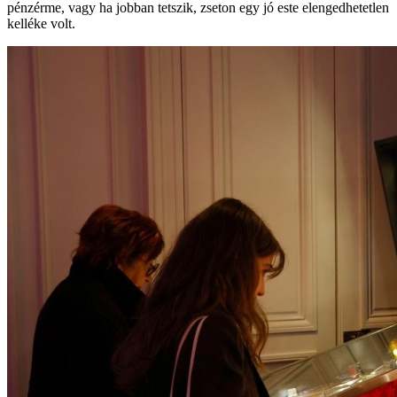
pénzérme, vagy ha jobban tetszik, zseton egy jó este elengedhetetlen
kelléke volt.