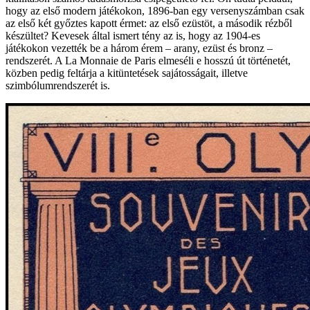
hogy az első modern játékokon, 1896-ban egy versenyszámban csak
az első két győztes kapott érmet: az első ezüstöt, a második rézből
készültet? Kevesek által ismert tény az is, hogy az 1904-es
játékokon vezették be a három érem – arany, ezüst és bronz –
rendszerét. A La Monnaie de Paris elmeséli e hosszú út történetét,
közben pedig feltárja a kitüntetések sajátosságait, illetve
szimbólumrendszerét is.