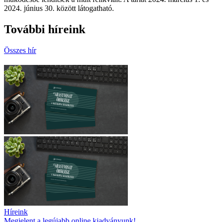
2024. június 30. között látogatható.
További híreink
Összes hír
Híreink
Megjelent a legújabb online kiadványunk!