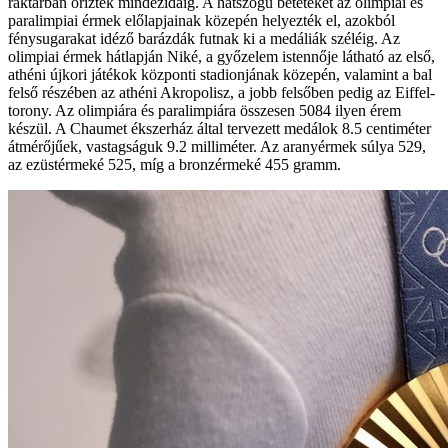
raktárban őriztek mindezidáig. A hatszögű betéteket az olimpiai és
paralimpiai érmek előlapjainak közepén helyezték el, azokból
fénysugarakat idéző barázdák futnak ki a medáliák széléig. Az
olimpiai érmek hátlapján Niké, a győzelem istennője látható az első,
athéni újkori játékok központi stadionjának közepén, valamint a bal
felső részében az athéni Akropolisz, a jobb felsőben pedig az Eiffel-
torony. Az olimpiára és paralimpiára összesen 5084 ilyen érem
készül. A Chaumet ékszerház által tervezett medálok 8.5 centiméter
átmérőjűek, vastagságuk 9.2 milliméter. Az aranyérmek súlya 529,
az ezüstérmeké 525, míg a bronzérmeké 455 gramm.