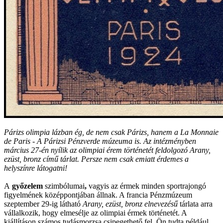
Párizs olimpia lázban ég, de nem csak Párizs, hanem a La Monnaie
de Paris - A Párizsi Pénzverde múzeuma is. Az intézményben
március 27-én nyílik az olimpiai érem történetét feldolgozó Arany,
ezüst, bronz című tárlat. Persze nem csak emiatt érdemes a
helyszínre látogatni!
A
győzelem
szimbólumai
,
vagyis az érmek minden sportrajongó
figyelmének középpontjában állnak. A francia Pénzmúzeum
szeptember 29-ig látható
Arany, ezüst, bronz elnevezésű
tárlata arra
vállalkozik, hogy elmesélje az olimpiai érmek történetét.
A
kiállításon számos tudásmorzsa csipegethető fel. Ön tudta például,