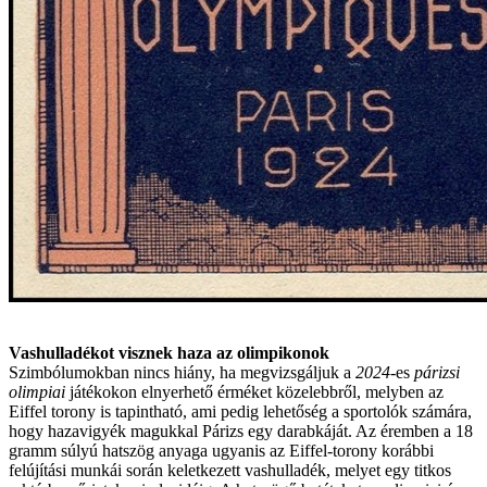
Vashulladékot visznek haza az olimpikonok
Szimbólumokban nincs hiány, ha megvizsgáljuk a
2024
-es
párizsi
olimpiai
játékokon elnyerhető érméket közelebbről, melyben az
Eiffel torony is tapintható, ami pedig lehetőség a sportolók számára,
hogy hazavigyék magukkal Párizs egy darabkáját. Az éremben a 18
gramm súlyú hatszög anyaga ugyanis az Eiffel-torony korábbi
felújítási munkái során keletkezett vashulladék, melyet egy titkos