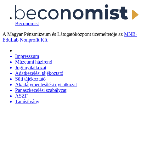
Beconomist
A Magyar Pénzmúzeum és Látogatóközpont üzemeltetője az
MNB-
EduLab Nonprofit Kft.
Impresszum
Múzeumi házirend
Jogi nyilatkozat
Adatkezelési tájékoztató
Süti tájékoztató
Akadálymentesítési nyilatkozat
Panaszkezelési szabályzat
ÁSZF
Tanúsítvány