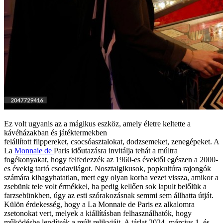
Ez volt ugyanis az a mágikus eszköz, amely életre keltette a
kávéházakban és játéktermekben
felállított flippereket, csocsóasztalokat, dodzsemeket, zenegépeket. A
La
Monnaie de
Paris időutazásra invitálja tehát a múltra
fogékonyakat, hogy felfedezzék az 1960-es évektől egészen a 2000-
es évekig tartó csodavilágot. Nosztalgikusok, popkultúra rajongók
számára kihagyhatatlan, mert egy olyan korba vezet vissza, amikor a
zsebünk tele volt érmékkel, ha pedig kellően sok lapult belőlük a
farzsebünkben, úgy az esti szórakozásnak semmi sem állhatta útját.
Külön érdekesség, hogy a La Monnaie de Paris ez alkalomra
zsetonokat vert, melyek a kiállításban felhasználhatók, hogy
működésbe lendítsék a múlt relikviáit. A tárlat 2024. március 1. és