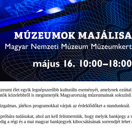
umi élet egyik legnépszerűbb kulturális eseményét, amelynek ezúttal
gatók közelebbről
is
megismerjék Magyarország múzeumainak sokszínű v
izgalmas, játékos programokkal várj
uk
az érdeklődőket
a
stand
unknál
.
k próbára tudásukat, ahol azt kell felismerniük, hogy melyik bankjegy
a
edig a
régi és
a
mai magyar bankjegyek kibocsátásának sorrendjét
lehet