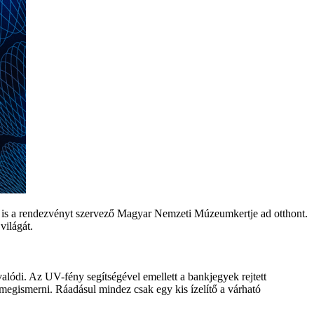
 is a
rendezvényt szervező
Magyar Nemzeti Múzeumkertje ad otthont.
ilágát.
valódi
. Az
UV-f
ény
segítségével
emellett
a bankjegyek rejtett
megismer
ni. Ráadásul
mindez csak egy kis ízelítő a
várható