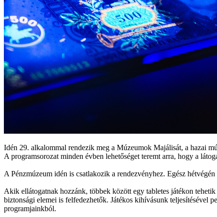
Idén
29. alkalommal rendezik meg a Múzeumok Majálisát, a hazai múze
A programsorozat
minden évben l
ehetőséget teremt arra, hogy a láto
A Pénzmúzeum idén is csatlakozik a rendezvényhez
. E
gész hétvégén 
A
kik ellátogatnak hozzánk, t
öbbek között egy tabletes játék
o
n teheti
biztonsági elemei
is fel
fedezhet
ő
k.
J
átékos kihívás
unk teljesítésével p
programjainkból.