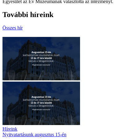
Egyesület az Év Múzeumának választotta az intézményt.
További híreink
Összes hír
Híreink
Nyitvatartásunk augusztus 15-én