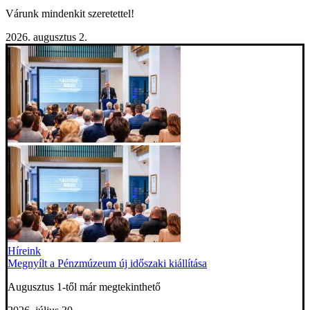
Várunk mindenkit szeretettel!
2026. augusztus 2.
Híreink
Megnyílt a Pénzmúzeum új időszaki kiállítása
Augusztus 1-től már megtekinthető