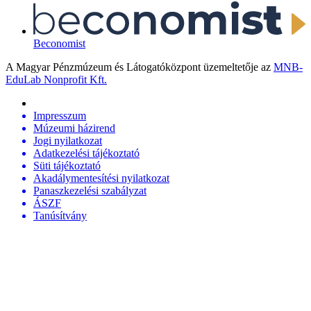
Beconomist
A Magyar Pénzmúzeum és Látogatóközpont üzemeltetője az
MNB-
EduLab Nonprofit Kft.
Impresszum
Múzeumi házirend
Jogi nyilatkozat
Adatkezelési tájékoztató
Süti tájékoztató
Akadálymentesítési nyilatkozat
Panaszkezelési szabályzat
ÁSZF
Tanúsítvány