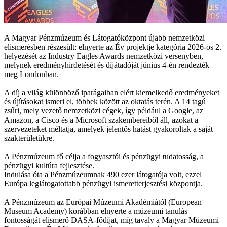
A Magyar Pénzmúzeum és Látogatóközpont újabb nemzetközi
elismerésben részesült: elnyerte az Év projektje kategória 2026-os 2.
helyezését az Industry Eagles Awards nemzetközi versenyben,
melynek eredményhirdetését és díjátadóját június 4-én rendezték
meg Londonban.
A díj a világ különböző iparágaiban elért kiemelkedő eredményeket
és újításokat ismeri el, többek között az oktatás terén. A 14 tagú
zsűri, mely vezető nemzetközi cégek, így például a Google, az
Amazon, a Cisco és a Microsoft szakembereiből áll, azokat a
szervezeteket méltatja, amelyek jelentős hatást gyakoroltak a saját
szakterületükre.
A Pénzmúzeum fő célja a fogyasztói és pénzügyi tudatosság, a
pénzügyi kultúra fejlesztése.
Indulása óta a Pénzmúzeumnak 490 ezer látogatója volt, ezzel
Európa leglátogatottabb pénzügyi ismeretterjesztési központja.
A Pénzmúzeum az Európai Múzeumi Akadémiától (European
Museum Academy) korábban elnyerte a múzeumi tanulás
fontosságát elismerő DASA-fődíjat, míg tavaly a Magyar Múzeumi