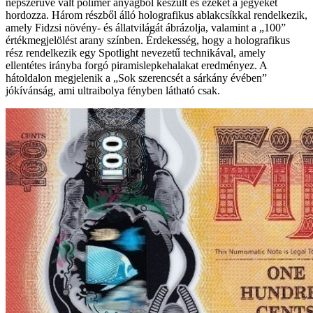
népszerűvé vált polimer anyagból készült és ezeket a jegyeket
hordozza. Három részből álló holografikus ablakcsíkkal rendelkezik,
amely Fidzsi növény- és állatvilágát ábrázolja, valamint a „100”
értékmegjelölést arany színben. Érdekesség, hogy a holografikus
rész rendelkezik egy Spotlight nevezetű technikával, amely
ellentétes irányba forgó piramislepkehalakat eredményez. A
hátoldalon megjelenik a „Sok szerencsét a sárkány évében”
jókívánság, ami ultraibolya fényben látható csak.