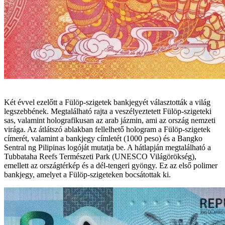
Két évvel ezelőtt a Fülöp-szigetek bankjegyét választották a világ
legszebbének. Megtalálható rajta a veszélyeztetett Fülöp-szigeteki
sas, valamint holografikusan az arab jázmin, ami az ország nemzeti
virága. Az átlátszó ablakban fellelhető hologram a Fülöp-szigetek
címerét, valamint a bankjegy címletét (1000 peso) és a Bangko
Sentral ng Pilipinas logóját mutatja be. A hátlapján megtalálható a
Tubbataha Reefs Természeti Park (UNESCO Világörökség),
emellett az országtérkép és a dél-tengeri gyöngy. Ez az első polimer
bankjegy, amelyet a Fülöp-szigeteken bocsátottak ki.