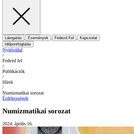
Látogatás
Események
Fedezd Fel
Kapcsolat
Időpontfoglalás
Nyitóoldal
/
Fedezd fel
/
Publikációk
/
Hírek
/
Numizmatikai sorozat
Érdekességek
Numizmatikai sorozat
2024. április 16.