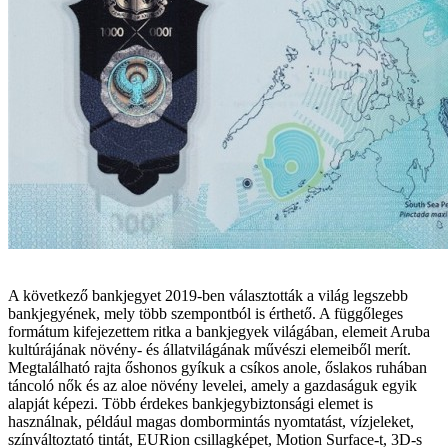
A következő bankjegyet 2019-ben választották a világ legszebb
bankjegyének, mely több szempontból is érthető. A függőleges
formátum kifejezettem ritka a bankjegyek világában, elemeit Aruba
kultúrájának növény- és állatvilágának művészi elemeiből merít.
Megtalálható rajta őshonos gyíkuk a csíkos anole, őslakos ruhában
táncoló nők és az aloe növény levelei, amely a gazdaságuk egyik
alapját képezi. Több érdekes bankjegybiztonsági elemet is
használnak, például magas dombormintás nyomtatást, vízjeleket,
színváltoztató tintát, EURion csillagképet, Motion Surface-t, 3D-s