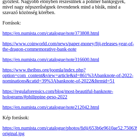
győztest. Nagyobb előnyben részesülnek a polimer bankjegyek,
mivel nagy népszerűségnek örvendenek mind a bírák, mind a
szavazó közönség körében.
Források:
https://en.numista.com/catalogue/note373808.html
https://www.coinworld.com/news/paper-money/fiji-releases-year-of-
the-dragon-commemorative-bank-note
https://en.numista.com/catalogue/note316600.html
https://www.theibns.org/joomla/index.php?
option=com_content&view=article&id=861%3Abanknote-of-2022-
nominations&catid=39%3Abanknote-of-2022&Itemid=51
https://regulaforensics.com/blog/most-beautiful-banknote-
holograms/#philippine-peso-2022
https://en.numista.com/catalogue/note212042.html
Kép források:
https://en.numista.com/catalogue/photos/fidji/653b6e9610ae52.75063
original.jpg