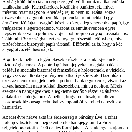
A világ különböző tájain rengeteg gyönyörű numizmatikai értékkel
találkozhatunk. Kiemelkedőek közülük a bankjegyek, mivel
méretük miatt nagyobb lehetőség rejlik bennük, ezáltal sokkal
díszesebbek, nagyobb bennük a potenciál, mint például egy
érmében. Kétfajta anyagból készítik őket, a legismertebb a papír, így
világszerte a legelterjedtebb, viszont az elmúlt években egyre
népszerűbbé vált a polimer, vagyis polipropilén anyag használata is.
Több mint 30 országban ezt az anyagot részesítik előnyben, mivel
tartósabbnak bizonyult papír társánál. Előfordul az is, hogy a két
anyag ötvözetét használják.
A grafikák mellett a legérdekesebb részletei a bankjegyeknek a
biztonsági elemek. A papíralapú bankjegyeken megtalálhatóak
például a speciális biztonsági fémszálak, a hologramok, a vízjelek,
vagy csak az ultraibolya fényben látható jelzőrostok. Hasonlóan
ezek az elemek megjelennek a polimer bankjegyeken is, viszont az
anyag használat miatt sokkal díszesebben, mint a papíron. Mégis
ezeknek a bankjegyeknek a legkiemelkedőbb részei az átlátszó
ablakok és hologramok. Amellett, hogy mutatósak, rendkívül
hasznosak biztonságitechnikai szempontból is, mivel nehezítik a
hamisítást.
Az idei évre nézve aktuális érdekesség a Sárkány Éve, a kínai
holdújév tiszteletére megjelent emlékbankjegy, amit a Fidzsi-
szigetek bocsátott ki 100 centes formájában. A bankjegy az újonnan