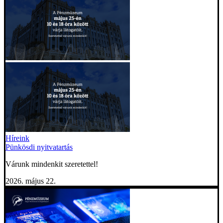
Híreink
Pünkösdi nyitvatartás
Várunk mindenkit szeretettel!
2026. május 22.