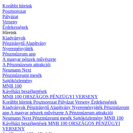
Korábbi híreink
Posztsorozat
Pályázat
Verseny
Érdekességek
Híreink
Kiadványok
Pénziránytű Alapítvány
Nyereményjáték
Pénzmúzeum app
A magyar pénzek művészete
A Pénzmúzeum attrakciói
Neumann Next
Pénzmúzeumi mesék
Sajtóközlemény
MNB 100
Kávéházi beszélgetések
MNB 100 ORSZÁGOS PÉNZÜGYI VERSENY
Korábbi híreink
Posztsorozat
Pályázat
Verseny
Érdekességek
Kiadványok
Pénziránytű Alapítvány
Nyereményjáték
Pénzmúzeum
app
A magyar pénzek művészete
A Pénzmúzeum attrakciói
Neumann Next
Pénzmúzeumi mesék
Sajtóközlemény
MNB 100
Kávéházi beszélgetések
MNB 100 ORSZÁGOS PÉNZÜGYI
VERSENY