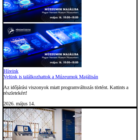
Híreink
Velünk is találkozhattok a Múzeumok Majálisán
Az időjárási viszonyok miatt programváltozás történt. Kattints a
részletekért!
2026. május 14.