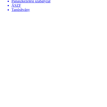
Panaszkezelési szabályzat
ÁSZF
Tanúsítvány