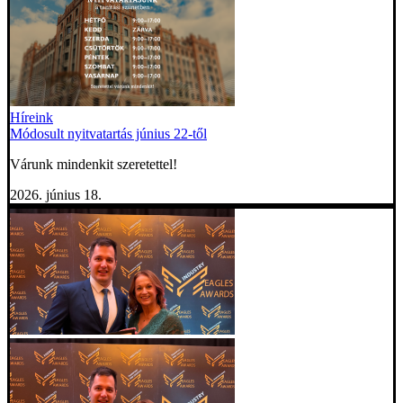
Híreink
Módosult nyitvatartás június 22-től
Várunk mindenkit szeretettel!
2026. június 18.