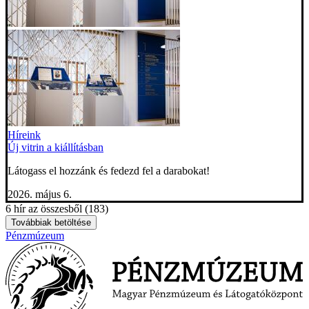
Híreink
Új vitrin a kiállításban
Látogass el hozzánk és fedezd fel a darabokat!
2026. május 6.
6 hír az összesből (183)
Továbbiak betöltése
Pénzmúzeum