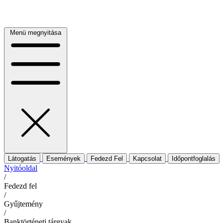
Menü megnyitása
Látogatás
Események
Fedezd Fel
Kapcsolat
Időpontfoglalás
Nyitóoldal
/
Fedezd fel
/
Gyűjtemény
/
Banktörténeti tárgyak