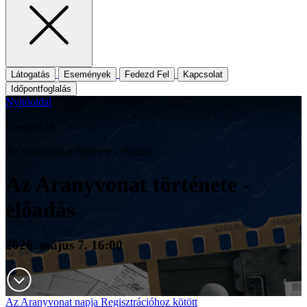
Látogatás
Események
Fedezd Fel
Kapcsolat
Időpontfoglalás
Nyitóoldal
/
Események
/
Az Aranyvonat története - előadás
Az Aranyvonat története -
előadás
2026. május 7. 16:00
Az Aranyvonat napja
Regisztrációhoz kötött