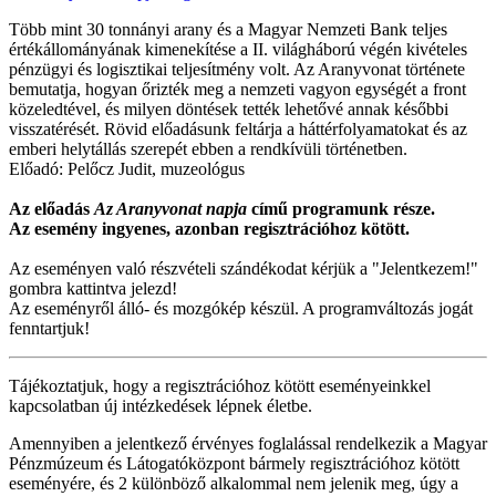
Több mint 30 tonnányi arany és a Magyar Nemzeti Bank teljes
értékállományának kimenekítése a II. világháború végén kivételes
pénzügyi és logisztikai teljesítmény volt. Az Aranyvonat története
bemutatja, hogyan őrizték meg a nemzeti vagyon egységét a front
közeledtével, és milyen döntések tették lehetővé annak későbbi
visszatérését. Rövid előadásunk feltárja a háttérfolyamatokat és az
emberi helytállás szerepét ebben a rendkívüli történetben.
Előadó: Pelőcz Judit, muzeológus
Az előadás
Az Aranyvonat napja
című programunk része.
Az esemény ingyenes, azonban regisztrációhoz kötött.
Az eseményen való részvételi szándékodat kérjük a "Jelentkezem!"
gombra kattintva jelezd!
Az eseményről álló- és mozgókép készül. A programváltozás jogát
fenntartjuk!
Tájékoztatjuk, hogy a regisztrációhoz kötött eseményeinkkel
kapcsolatban új intézkedések lépnek életbe.
Amennyiben a jelentkező érvényes foglalással rendelkezik a Magyar
Pénzmúzeum és Látogatóközpont bármely regisztrációhoz kötött
eseményére, és 2 különböző alkalommal nem jelenik meg, úgy a