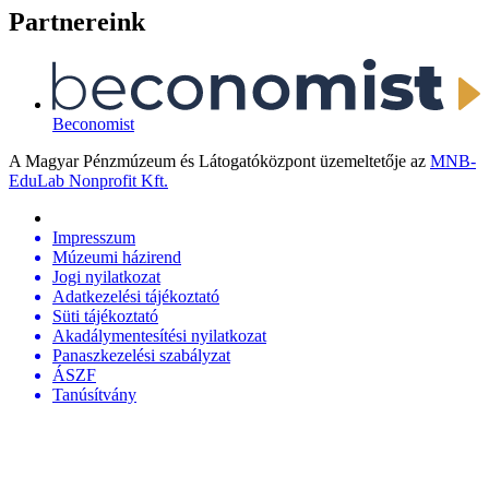
Partnereink
Beconomist
A Magyar Pénzmúzeum és Látogatóközpont üzemeltetője az
MNB-
EduLab Nonprofit Kft.
Impresszum
Múzeumi házirend
Jogi nyilatkozat
Adatkezelési tájékoztató
Süti tájékoztató
Akadálymentesítési nyilatkozat
Panaszkezelési szabályzat
ÁSZF
Tanúsítvány