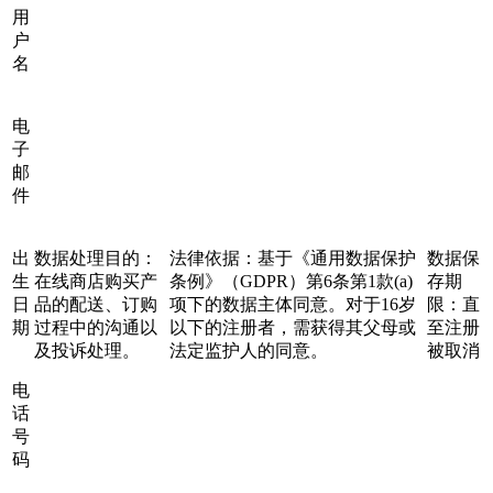
用
户
名
电
子
邮
件
出
数据处理目的：
法律依据：基于《通用数据保护
数据保
生
在线商店购买产
条例》（GDPR）第6条第1款(a)
存期
日
品的配送、订购
项下的数据主体同意。对于16岁
限：直
期
过程中的沟通以
以下的注册者，需获得其父母或
至注册
及投诉处理。
法定监护人的同意。
被取消
电
话
号
码