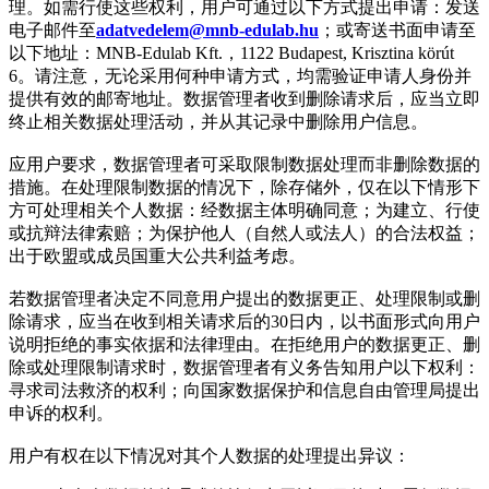
理。如需行使这些权利，用户可通过以下方式提出申请：发送
电子邮件至
adatvedelem@mnb-edulab.hu
；或寄送书面申请至
以下地址：MNB-Edulab Kft.，1122 Budapest, Krisztina körút
6。请注意，无论采用何种申请方式，均需验证申请人身份并
提供有效的邮寄地址。数据管理者收到删除请求后，应当立即
终止相关数据处理活动，并从其记录中删除用户信息。
应用户要求，数据管理者可采取限制数据处理而非删除数据的
措施。在处理限制数据的情况下，除存储外，仅在以下情形下
方可处理相关个人数据：经数据主体明确同意；为建立、行使
或抗辩法律索赔；为保护他人（自然人或法人）的合法权益；
出于欧盟或成员国重大公共利益考虑。
若数据管理者决定不同意用户提出的数据更正、处理限制或删
除请求，应当在收到相关请求后的30日内，以书面形式向用户
说明拒绝的事实依据和法律理由。在拒绝用户的数据更正、删
除或处理限制请求时，数据管理者有义务告知用户以下权利：
寻求司法救济的权利；向国家数据保护和信息自由管理局提出
申诉的权利。
用户有权在以下情况对其个人数据的处理提出异议：