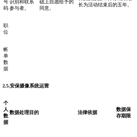
号
识别和联系
础上自愿给予的
长为活动结束后的五年。
码
参与者。
同意。
职
位
帐
单
数
据
2.5.安保摄像系统运营
个
人
数据保
数据处理目的
法律依据
数
存期限
据