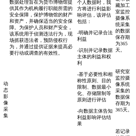
数据处理旨在为货币博物馆提
个人数据时，我
藏加工
供其作为机构履行职能所需的
方将进行利益影
室监控
安全保障，保护博物馆的财产
响评估，该评估
摄像系
和资产，并确保适当的安全保
包括：
统采集
障。为保护人员和财产安全，
的数据
-明确并记录合法
该系统用于侦测违法行为，现
保存期
利益
场抓获违法者，预防侵权行
为365
为，并通过提供证据来提高必
天。
-识别并记录数据
要行动或调查的有效性。
主体的利益和权
利
研究室
-基于必要性和相
监控摄
称性原则、目的
动
像系统
限制、数据最小
态
采集的
化、存储限制等
影
数据保
原则进行评估
像
存期为
采
365天。
-向数据主体告知
集
利益影响评估结
果
若记录