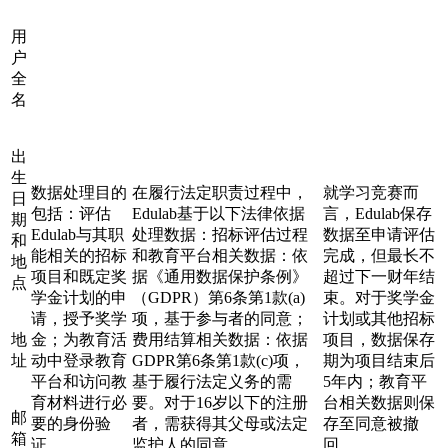
用
户
全
名
出
生
数据处理目的
在履行法定职责过程中，
就学习竞赛而
日
包括：评估
Edulab基于以下法律依据
言，Edulab保存
期
Edulab与其职
处理数据：招标评估过程
数据至申请评估
和
能相关的招标
和教育平台相关数据：依
完成，但最长不
地
项目和既定奖
据《通用数据保护条例》
超过下一财年结
点
学金计划的申
（GDPR）第6条第1款(a)
束。对于奖学金
请，授予奖学
项，基于参与者的同意；
计划或其他招标
地
金；为教育活
费用结算相关数据：依据
项目，数据保存
址
动中登录教育
GDPR第6条第1款(c)项，
期为项目结束后
平台和访问教
基于履行法定义务的需
5年内；教育平
育材料进行必
要。对于16岁以下的注册
台相关数据则保
邮
要的身份验
者，需获得其父母或法定
存至同意被撤
箱
证。
监护人的同意。
回。